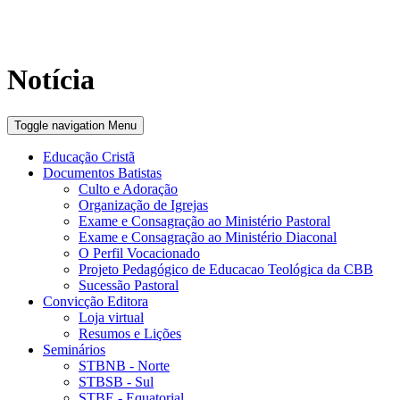
Notícia
Toggle navigation
Menu
Educação Cristã
Documentos Batistas
Culto e Adoração
Organização de Igrejas
Exame e Consagração ao Ministério Pastoral
Exame e Consagração ao Ministério Diaconal
O Perfil Vocacionado
Projeto Pedagógico de Educacao Teológica da CBB
Sucessão Pastoral
Convicção Editora
Loja virtual
Resumos e Lições
Seminários
STBNB - Norte
STBSB - Sul
STBE - Equatorial