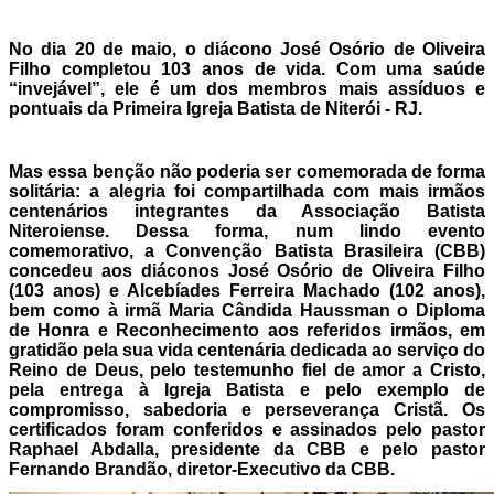
No dia 20 de maio, o diácono José Osório de Oliveira
Filho completou 103 anos de vida. Com uma saúde
“invejável”, ele é um dos membros mais assíduos e
pontuais da Primeira Igreja Batista de Niterói - RJ.
Mas essa benção não poderia ser comemorada de forma
solitária: a alegria foi compartilhada com mais irmãos
centenários integrantes da Associação Batista
Niteroiense. Dessa forma, num lindo evento
comemorativo, a Convenção Batista Brasileira (CBB)
concedeu aos diáconos José Osório de Oliveira Filho
(103 anos) e Alcebíades Ferreira Machado (102 anos),
bem como à irmã Maria Cândida Haussman o Diploma
de Honra e Reconhecimento aos referidos irmãos, em
gratidão pela sua vida centenária dedicada ao serviço do
Reino de Deus, pelo testemunho fiel de amor a Cristo,
pela entrega à Igreja Batista e pelo exemplo de
compromisso, sabedoria e perseverança Cristã.
Os
certificados foram conferidos e assinados pelo pastor
Raphael Abdalla, presidente da CBB e pelo pastor
Fernando Brandão, diretor-Executivo da CBB.