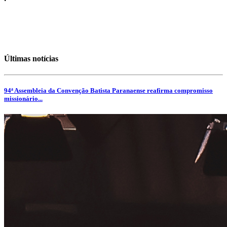
Últimas notícias
94ª Assembleia da Convenção Batista Paranaense reafirma compromisso
missionário...