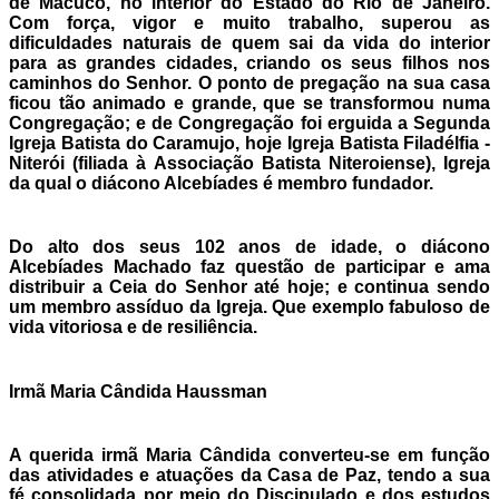
de Macuco, no interior do Estado do Rio de Janeiro.
Com força, vigor e muito trabalho, superou as
dificuldades naturais de quem sai da vida do interior
para as grandes cidades, criando os seus filhos nos
caminhos do Senhor. O ponto de pregação na sua casa
ficou tão animado e grande, que se transformou numa
Congregação; e de Congregação foi erguida a Segunda
Igreja Batista do Caramujo, hoje Igreja Batista Filadélfia -
Niterói (filiada à Associação Batista Niteroiense), Igreja
da qual o diácono Alcebíades é membro fundador.
Do alto dos seus 102 anos de idade, o diácono
Alcebíades Machado faz questão de participar e ama
distribuir a Ceia do Senhor até hoje; e continua sendo
um membro assíduo da Igreja. Que exemplo fabuloso de
vida vitoriosa e de resiliência.
Irmã Maria Cândida Haussman
A querida irmã Maria Cândida converteu-se em função
das atividades e atuações da Casa de Paz, tendo a sua
fé consolidada por meio do Discipulado e dos estudos