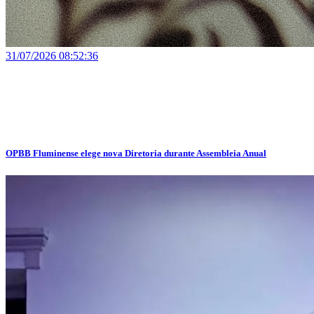
31/07/2026 08:52:36
OPBB Fluminense elege nova Diretoria durante Assembleia Anual