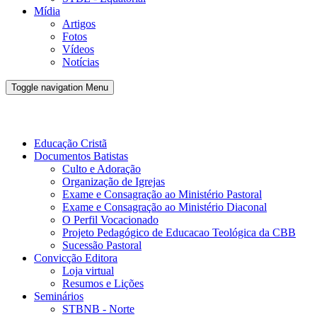
Mídia
Artigos
Fotos
Vídeos
Notícias
Toggle navigation
Menu
Conveno Batista Brasileira - CBB
Educação Cristã
Documentos Batistas
Culto e Adoração
Organização de Igrejas
Exame e Consagração ao Ministério Pastoral
Exame e Consagração ao Ministério Diaconal
O Perfil Vocacionado
Projeto Pedagógico de Educacao Teológica da CBB
Sucessão Pastoral
Convicção Editora
Loja virtual
Resumos e Lições
Seminários
STBNB - Norte