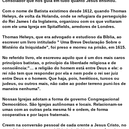
Consolador que nos guia em tudo quanto Jesus ensinou.
Com o nome de Batista existimos desde 1612, quando Thomas
Helwys, de volta da Holanda, onde se refugiara da perseguição
do Rei James I da Inglaterra, organizou com os que voltaram
com ele uma Igreja em Spitalfields, arredores de Londres.
Thomas Helwys, que era advogado e estudioso da Bíblia, ao
escrever um livro intitulado " Uma Breve Declaração Sobre o
Mistério da Iniquidade", foi preso e morreu na prisão, em 1615.
No referido livro, ele escreveu aquilo que é um dos mais caros
princípios batistas, o princípio da liberdade religiosa e de
consciência:"… a religião do homem está entre Deus e ele: o
rei não tem que responder por ela e nem pode o rei ser juiz
entre Deus e o homem. Que haja, pois, heréticos, turcos ou
judeus, ou outros mais, não cabe ao poder terreno puni-los de
maneira nenhuma".
Nossas Igrejas adotam a forma de governo Congregacional
Democrático. São Igrejas autônomas e locais. Relacionam-se
umas com as outras pela mesma fé e ordem, de forma
cooperativa e por laços fraternais.
Creem na conversão pessoal de cada crente a Jesus Cristo, no