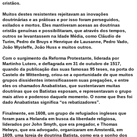
cristãos.
Muitos destes resistentes rejeitavam as inovações
doutrinárias e as práticas e por isso foram perseguidos,
exilados e mortos. Eles mantiveram acesas as doutrinas
cristãs genuínas e possibilitaram, que através dos tempos,
outros se levantassem na Idade Média, como Cláudio de
Turim, Pedro de Bruys e Henrique de Lausanne, Pedro Vado,
João Wycleffe, João Huss e muitos outros.
Com o surgimento da Reforma Protestante, liderada por
Martinho Lutero, e deflagrada em 31 de outubro de 1517,
quando da publicação das suas famosas 95 teses, na porta do
Castelo de Wittenberg, criou-se a oportunidade de que muitos
grupos dissidentes intensificassem suas pregações, e entre
eles os chamados Anabatistas, que sustentavam muitas
doutrinas que os Batistas esposam, e representavam o grupo
mais ativo e poderoso daquele momento. O nome que lhes foi
dado Anabatistas significa “os rebatizadores”.
Finalmente, em 1608, um grupo de refugiados ingleses que
foram para a Holanda em busca da liberdade religiosa,
liderados por John Smyth, que era pregador, e Thomas
Helwys, que era advogado, organizaram em Amsterdã, em
1609, uma Igreja de doutrina Batista, como era o sonho dos