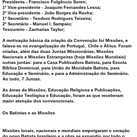
Presidente
- Francisco Fulgêncio Soren;
1º Vice-presidente
- Joaquim Fernandes Lessa;
2º Vice-presidente
- João Borges da Rocha;
1º Secretário
- Teodoro Rodrigues Teixeira;
2º Secretário
- Manuel I. Sampaio;
Tesoureiro
- Zacharias Taylor;
A motivação básica da criação da Convenção foi Missões, e
falava-se na evangelização de Portugal, Chile e África. Foram
criadas, além das duas Juntas Missionárias, Missões
Nacionais e Missões Estrangeiras (hoje Missões Mundiais)
outras juntas: para a Casa Publicadora Batista, para Escola
Bíblica Dominical, para União de Mocidade Batista, para
Educação e Seminário, e para a Administração do Seminário.
Ao todo, 7 Juntas.
As áreas de Missões, Educação Religiosa e Publicações,
Educação Teológica e Educação, foram as que receberam
maior atenção dos convencionais.
Os Batistas e as Missões
Missões locais, nacionais e mundiais empolgaram o coração
do povo Batista brasileiro e a obra se expandiu por todo o