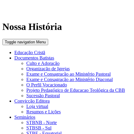
Nossa História
Toggle navigation
Menu
Educação Cristã
Documentos Batistas
Culto e Adoração
Organização de Igrejas
Exame e Consagração ao Ministério Pastoral
Exame e Consagração ao Ministério Diaconal
O Perfil Vocacionado
Projeto Pedagógico de Educacao Teológica da CBB
Sucessão Pastoral
Convicção Editora
Loja virtual
Resumos e Lições
Seminários
STBNB - Norte
STBSB - Sul
STBE - Equatorial