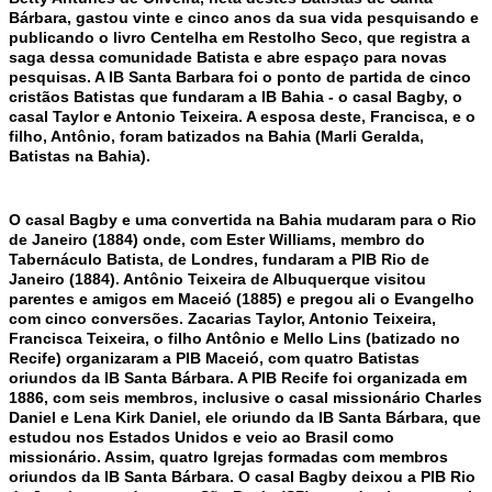
Bárbara, gastou vinte e cinco anos da sua vida pesquisando e
publicando o livro Centelha em Restolho Seco, que registra a
saga dessa comunidade Batista e abre espaço para novas
pesquisas. A IB Santa Barbara foi o ponto de partida de cinco
cristãos Batistas que fundaram a IB Bahia - o casal Bagby, o
casal Taylor e Antonio Teixeira. A esposa deste, Francisca, e o
filho, Antônio, foram batizados na Bahia (Marli Geralda,
Batistas na Bahia).
O casal Bagby e uma convertida na Bahia mudaram para o Rio
de Janeiro (1884) onde, com Ester Williams, membro do
Tabernáculo Batista, de Londres, fundaram a PIB Rio de
Janeiro (1884). Antônio Teixeira de Albuquerque visitou
parentes e amigos em Maceió (1885) e pregou ali o Evangelho
com cinco conversões. Zacarias Taylor, Antonio Teixeira,
Francisca Teixeira, o filho Antônio e Mello Lins (batizado no
Recife) organizaram a PIB Maceió, com quatro Batistas
oriundos da IB Santa Bárbara. A PIB Recife foi organizada em
1886, com seis membros, inclusive o casal missionário Charles
Daniel e Lena Kirk Daniel, ele oriundo da IB Santa Bárbara, que
estudou nos Estados Unidos e veio ao Brasil como
missionário. Assim, quatro Igrejas formadas com membros
oriundos da IB Santa Bárbara. O casal Bagby deixou a PIB Rio