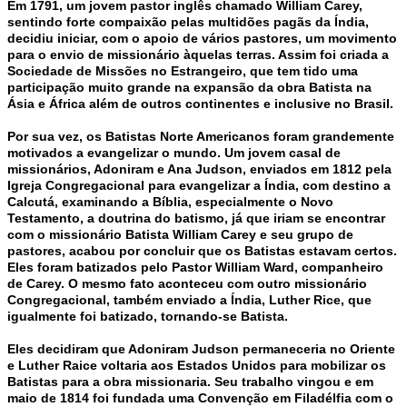
Em 1791, um jovem pastor inglês chamado William Carey,
sentindo forte compaixão pelas multidões pagãs da Índia,
decidiu iniciar, com o apoio de vários pastores, um movimento
para o envio de missionário àquelas terras. Assim foi criada a
Sociedade de Missões no Estrangeiro, que tem tido uma
participação muito grande na expansão da obra Batista na
Ásia e África além de outros continentes e inclusive no Brasil.
Por sua vez, os Batistas Norte Americanos foram grandemente
motivados a evangelizar o mundo. Um jovem casal de
missionários, Adoniram e Ana Judson, enviados em 1812 pela
Igreja Congregacional para evangelizar a Índia, com destino a
Calcutá, examinando a Bíblia, especialmente o Novo
Testamento, a doutrina do batismo, já que iriam se encontrar
com o missionário Batista William Carey e seu grupo de
pastores, acabou por concluir que os Batistas estavam certos.
Eles foram batizados pelo Pastor William Ward, companheiro
de Carey. O mesmo fato aconteceu com outro missionário
Congregacional, também enviado a Índia, Luther Rice, que
igualmente foi batizado, tornando-se Batista.
Eles decidiram que Adoniram Judson permaneceria no Oriente
e Luther Raice voltaria aos Estados Unidos para mobilizar os
Batistas para a obra missionaria. Seu trabalho vingou e em
maio de 1814 foi fundada uma Convenção em Filadélfia com o