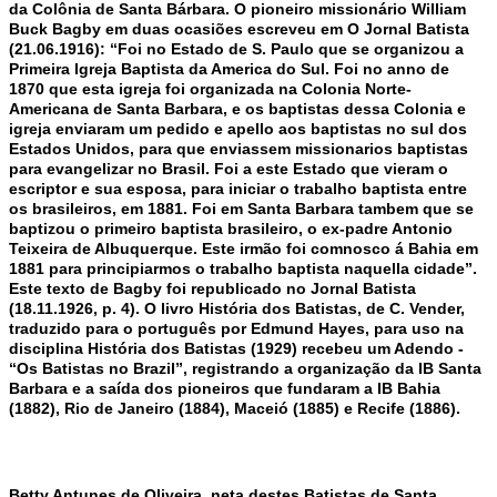
da Colônia de Santa Bárbara. O pioneiro missionário William
Buck Bagby em duas ocasiões escreveu em O Jornal Batista
(21.06.1916): “Foi no Estado de S. Paulo que se organizou a
Primeira Igreja Baptista da America do Sul. Foi no anno de
1870 que esta igreja foi organizada na Colonia Norte-
Americana de Santa Barbara, e os baptistas dessa Colonia e
igreja enviaram um pedido e apello aos baptistas no sul dos
Estados Unidos, para que enviassem missionarios baptistas
para evangelizar no Brasil. Foi a este Estado que vieram o
escriptor e sua esposa, para iniciar o trabalho baptista entre
os brasileiros, em 1881. Foi em Santa Barbara tambem que se
baptizou o primeiro baptista brasileiro, o ex-padre Antonio
Teixeira de Albuquerque. Este irmão foi comnosco á Bahia em
1881 para principiarmos o trabalho baptista naquella cidade”.
Este texto de Bagby foi republicado no Jornal Batista
(18.11.1926, p. 4). O livro História dos Batistas, de C. Vender,
traduzido para o português por Edmund Hayes, para uso na
disciplina História dos Batistas (1929) recebeu um Adendo -
“Os Batistas no Brazil”, registrando a organização da IB Santa
Barbara e a saída dos pioneiros que fundaram a IB Bahia
(1882), Rio de Janeiro (1884), Maceió (1885) e Recife (1886).
Betty Antunes de Oliveira, neta destes Batistas de Santa