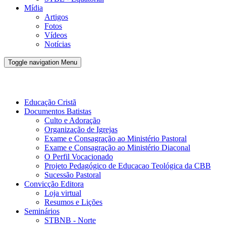
Mídia
Artigos
Fotos
Vídeos
Notícias
Toggle navigation
Menu
Conveno Batista Brasileira - CBB
Educação Cristã
Documentos Batistas
Culto e Adoração
Organização de Igrejas
Exame e Consagração ao Ministério Pastoral
Exame e Consagração ao Ministério Diaconal
O Perfil Vocacionado
Projeto Pedagógico de Educacao Teológica da CBB
Sucessão Pastoral
Convicção Editora
Loja virtual
Resumos e Lições
Seminários
STBNB - Norte