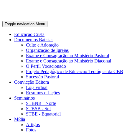
Toggle navigation
Menu
Educação Cristã
Documentos Batistas
Culto e Adoração
Organização de Igrejas
Exame e Consagração ao Ministério Pastoral
Exame e Consagração ao Ministério Diaconal
O Perfil Vocacionado
Projeto Pedagógico de Educacao Teológica da CBB
Sucessão Pastoral
Convicção Editora
Loja virtual
Resumos e Lições
Seminários
STBNB - Norte
STBSB - Sul
STBE - Equatorial
Mídia
Artigos
Fotos