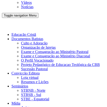
Vídeos
Notícias
Toggle navigation
Menu
Conveno Batista Brasileira - CBB
Educação Cristã
Documentos Batistas
Culto e Adoração
Organização de Igrejas
Exame e Consagração ao Ministério Pastoral
Exame e Consagração ao Ministério Diaconal
O Perfil Vocacionado
Projeto Pedagógico de Educacao Teológica da CBB
Sucessão Pastoral
Convicção Editora
Loja virtual
Resumos e Lições
Seminários
STBNB - Norte
STBSB - Sul
STBE - Equatorial
Mídia