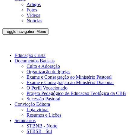
Artigos
Fotos
Vídeos
Notícias
Toggle navigation
Menu
Conveno Batista Brasileira - CBB
Educação Cristã
Documentos Batistas
Culto e Adoração
Organização de Igrejas
Exame e Consagração ao Ministério Pastoral
Exame e Consagração ao Ministério Diaconal
O Perfil Vocacionado
Projeto Pedagógico de Educacao Teológica da CBB
Sucessão Pastoral
Convicção Editora
Loja virtual
Resumos e Lições
Seminários
STBNB - Norte
STBSB - Sul