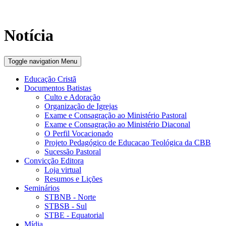
Notícia
Toggle navigation
Menu
Educação Cristã
Documentos Batistas
Culto e Adoração
Organização de Igrejas
Exame e Consagração ao Ministério Pastoral
Exame e Consagração ao Ministério Diaconal
O Perfil Vocacionado
Projeto Pedagógico de Educacao Teológica da CBB
Sucessão Pastoral
Convicção Editora
Loja virtual
Resumos e Lições
Seminários
STBNB - Norte
STBSB - Sul
STBE - Equatorial
Mídia