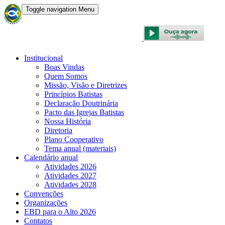
Toggle navigation
Menu
CONVENÇÃO BATISTA BRASILEIRA
Institucional
Boas Vindas
Quem Somos
Missão, Visão e Diretrizes
Princípios Batistas
Declaração Doutrinária
Pacto das Igrejas Batistas
Nossa História
Diretoria
Plano Cooperativo
Tema anual (materiais)
Calendário anual
Atividades 2026
Atividades 2027
Atividades 2028
Convenções
Organizações
EBD para o Alto 2026
Contatos