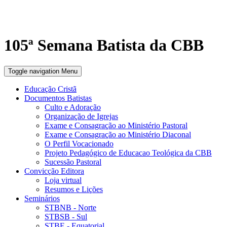
105ª Semana Batista da CBB
Toggle navigation
Menu
Educação Cristã
Documentos Batistas
Culto e Adoração
Organização de Igrejas
Exame e Consagração ao Ministério Pastoral
Exame e Consagração ao Ministério Diaconal
O Perfil Vocacionado
Projeto Pedagógico de Educacao Teológica da CBB
Sucessão Pastoral
Convicção Editora
Loja virtual
Resumos e Lições
Seminários
STBNB - Norte
STBSB - Sul
STBE - Equatorial