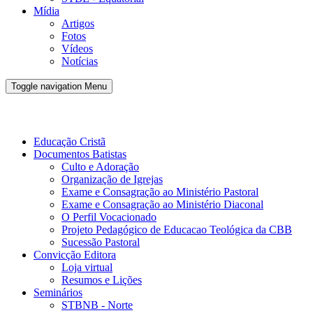
Mídia
Artigos
Fotos
Vídeos
Notícias
Toggle navigation
Menu
Conveno Batista Brasileira - CBB
Educação Cristã
Documentos Batistas
Culto e Adoração
Organização de Igrejas
Exame e Consagração ao Ministério Pastoral
Exame e Consagração ao Ministério Diaconal
O Perfil Vocacionado
Projeto Pedagógico de Educacao Teológica da CBB
Sucessão Pastoral
Convicção Editora
Loja virtual
Resumos e Lições
Seminários
STBNB - Norte