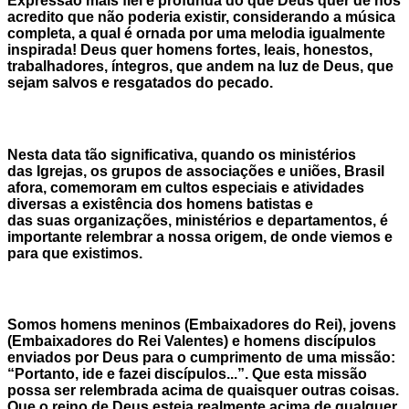
Expressão mais fiel e profunda do que Deus quer de nós
acredito que não poderia existir, considerando a música
completa, a qual é ornada por uma melodia igualmente
inspirada! Deus quer homens fortes, leais, honestos,
trabalhadores, íntegros, que andem na luz de Deus, que
sejam salvos e resgatados do pecado.
Nesta data tão significativa, quando os ministérios
das Igrejas, os grupos de associações e uniões, Brasil
afora, comemoram em cultos especiais e atividades
diversas a existência dos homens batistas e
das suas organizações, ministérios e departamentos, é
importante relembrar a nossa origem, de onde viemos e
para que existimos.
Somos homens meninos (Embaixadores do Rei), jovens
(Embaixadores do Rei Valentes) e homens discípulos
enviados por Deus para o cumprimento de uma missão:
“Portanto, ide e fazei discípulos...”. Que esta missão
possa ser relembrada acima de quaisquer outras coisas.
Que o reino de Deus esteja realmente acima de qualquer