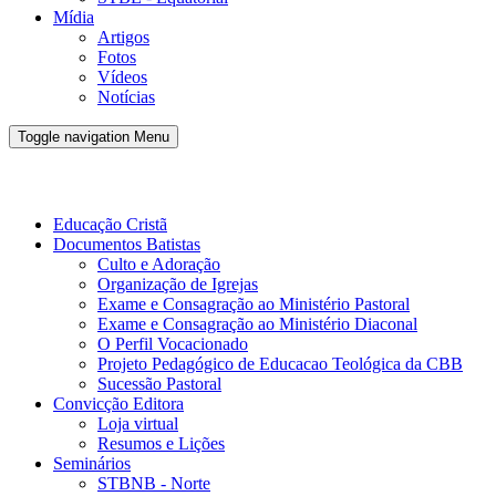
Mídia
Artigos
Fotos
Vídeos
Notícias
Toggle navigation
Menu
Conveno Batista Brasileira - CBB
Educação Cristã
Documentos Batistas
Culto e Adoração
Organização de Igrejas
Exame e Consagração ao Ministério Pastoral
Exame e Consagração ao Ministério Diaconal
O Perfil Vocacionado
Projeto Pedagógico de Educacao Teológica da CBB
Sucessão Pastoral
Convicção Editora
Loja virtual
Resumos e Lições
Seminários
STBNB - Norte