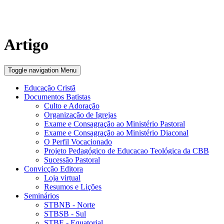
Artigo
Toggle navigation
Menu
Educação Cristã
Documentos Batistas
Culto e Adoração
Organização de Igrejas
Exame e Consagração ao Ministério Pastoral
Exame e Consagração ao Ministério Diaconal
O Perfil Vocacionado
Projeto Pedagógico de Educacao Teológica da CBB
Sucessão Pastoral
Convicção Editora
Loja virtual
Resumos e Lições
Seminários
STBNB - Norte
STBSB - Sul
STBE - Equatorial