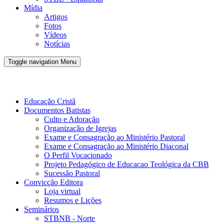
Mídia
Artigos
Fotos
Vídeos
Notícias
Toggle navigation
Menu
Conveno Batista Brasileira - CBB
Educação Cristã
Documentos Batistas
Culto e Adoração
Organização de Igrejas
Exame e Consagração ao Ministério Pastoral
Exame e Consagração ao Ministério Diaconal
O Perfil Vocacionado
Projeto Pedagógico de Educacao Teológica da CBB
Sucessão Pastoral
Convicção Editora
Loja virtual
Resumos e Lições
Seminários
STBNB - Norte