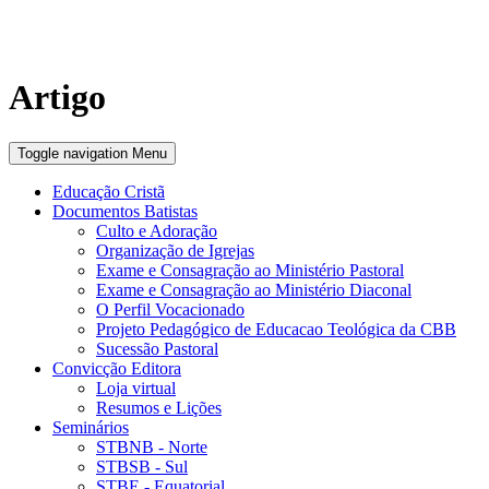
Artigo
Toggle navigation
Menu
Educação Cristã
Documentos Batistas
Culto e Adoração
Organização de Igrejas
Exame e Consagração ao Ministério Pastoral
Exame e Consagração ao Ministério Diaconal
O Perfil Vocacionado
Projeto Pedagógico de Educacao Teológica da CBB
Sucessão Pastoral
Convicção Editora
Loja virtual
Resumos e Lições
Seminários
STBNB - Norte
STBSB - Sul
STBE - Equatorial