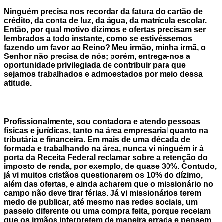
Ninguém precisa nos recordar da fatura do cartão de
crédito, da conta de luz, da água, da matrícula escolar.
Então, por qual motivo dízimos e ofertas precisam ser
lembrados a todo instante, como se estivéssemos
fazendo um favor ao Reino? Meu irmão, minha irmã, o
Senhor não precisa de nós; porém, entrega-nos a
oportunidade privilegiada de contribuir para que
sejamos trabalhados e admoestados por meio dessa
atitude.
Profissionalmente, sou contadora e atendo pessoas
físicas e jurídicas, tanto na área empresarial quanto na
tributária e financeira. Em mais de uma década de
formada e trabalhando na área, nunca vi ninguém ir à
porta da Receita Federal reclamar sobre a retenção do
imposto de renda, por exemplo, de quase 30%. Contudo,
já vi muitos cristãos questionarem os 10% do dízimo,
além das ofertas, e ainda acharem que o missionário no
campo não deve tirar férias. Já vi missionários terem
medo de publicar, até mesmo nas redes sociais, um
passeio diferente ou uma compra feita, porque receiam
que os irmãos interpretem de maneira errada e pensem